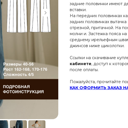
задние половинки имеют де
вставки.
На передних половинках ка
задних половинках вытачка
отрезной, притачной. На по
молни и. Застежка пояса на
среднему ирельефным швам
джинсов ниже щиколотки.
Ссылки на скачивание купл
кабинете
, доступ к котор
после оплаты.
Пожалуйста, прочитайте п
КАК ОФОРМИТЬ ЗАКАЗ Н